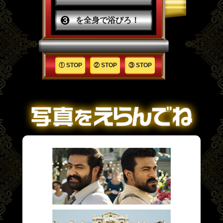
を全身で浴びろ！
① STOP
② STOP
③ STOP