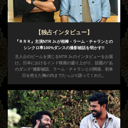
【独占インタビュー】
『ＲＲＲ』主演NTR Jr.が相棒・ラーム・チャランとの
シンクロ率100%ダンスの撮影秘話を明かす!!
主人公のビームを演じるNTR Jr.のインタビューをお届
け。日本におけるインド映画の盛り上がり、話題の“あ
のダンス”撮影秘話、ラーム・チャランとの関係、初来
日を控えた胸の内までたっぷり語ってくれた。