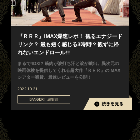
『ＲＲＲ』IMAX爆速レポ！ 観るエナジード
リンク？ 最も短く感じる3時間!? 観ずに帰
れないエンドロール!!!
まるで4DX!? 筋肉が波打ち汗と涙が噴出。異次元の
映画体験を提供してくれる超大作『ＲＲＲ』のIMAX
シアター観賞、最速レビューを公開！
2022.10.21
BANGER!!! 編集部