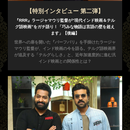
【特別インタビュー 第二弾】
『RRR』ラージャマウリ監督が“現代インド映画＆テル
グ語映画”をガチ語り！
「巧みな物語は言語の壁を超え
ます」【後編】
世界への扉を開いた『バーフバリ』を手掛けたラージャ
マウリ監督が、インド映画の今を語る。テルグ語映画界
が追及する「テルグらしさ」と、近年加速度的に進む汎
インド映画との関係性とは？