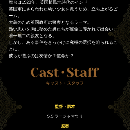
舞台は1920年、英国植民地時代のインド
英国軍にさらわれた幼い少女を救うため、立ち上がるビ
ーム。
大義のため英国政府の警察となるラーマ。
熱い思いを胸に秘めた男たちが運命に導かれて出会い、
唯一無二の親友となる。
しかし、ある事件をきっかけに究極の選択を迫られるこ
とに。
彼らが選ぶのは友情か？使命か？
監督・脚本
S.S.ラージャマウリ
原案