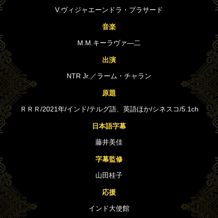
V.ヴィジャエーンドラ・プラサード
音楽
M.M.キーラヴァ―二
出演
NTR Jr.／ラーム・チャラン
原題
ＲＲＲ/2021年/インド/テルグ語、英語ほか/シネスコ/5.1ch
日本語字幕
藤井美佳
字幕監修
山田桂子
応援
インド大使館